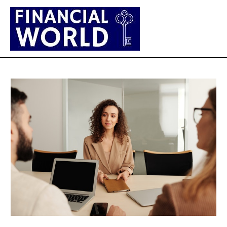
Main
Men