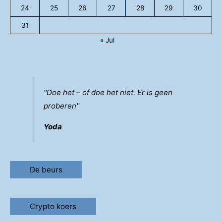
24
25
26
27
28
29
30
31
« Jul
''Doe het – of doe het niet. Er is geen
proberen''
Yoda
De beurs
Crypto koers