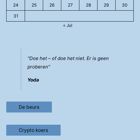
24
25
26
27
28
29
30
31
« Jul
''Doe het – of doe het niet. Er is geen
proberen''
Yoda
De beurs
Crypto koers