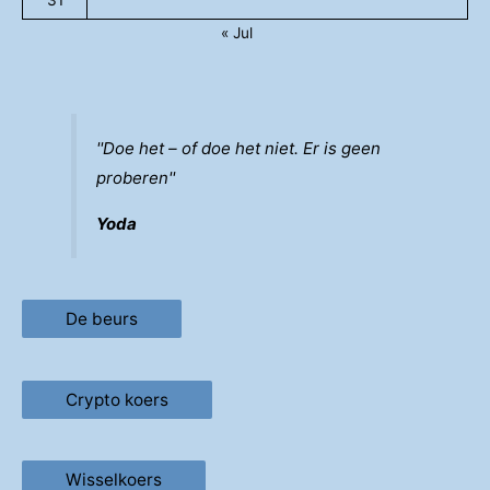
31
« Jul
''Doe het – of doe het niet. Er is geen
proberen''
Yoda
De beurs
Crypto koers
Wisselkoers