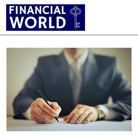
Main
Men