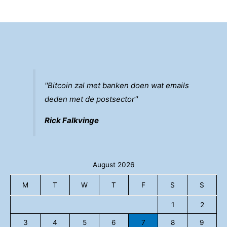
slimme
horeca
inkoop
''Bitcoin zal met banken doen wat emails
deden met de postsector''
Rick Falkvinge
August 2026
M
T
W
T
F
S
S
1
2
3
4
5
6
7
8
9