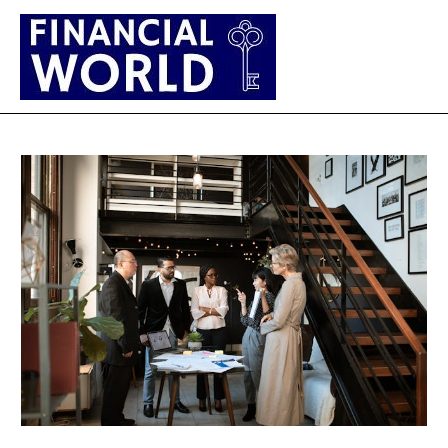
Main
Men