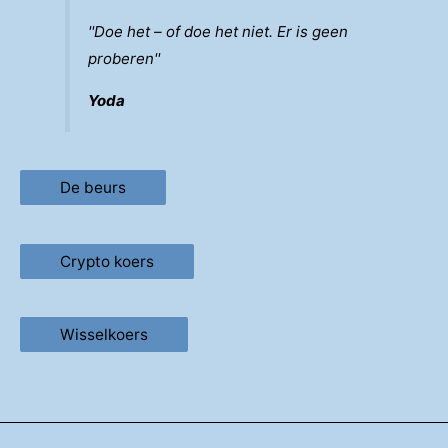
''Doe het – of doe het niet. Er is geen
proberen''
Yoda
De beurs
Crypto koers
Wisselkoers