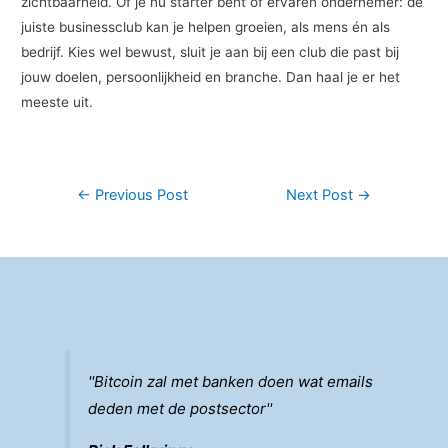
zichtbaarheid. Of je nu starter bent of ervaren ondernemer: de
juiste businessclub kan je helpen groeien, als mens én als
bedrijf. Kies wel bewust, sluit je aan bij een club die past bij
jouw doelen, persoonlijkheid en branche. Dan haal je er het
meeste uit.
Post
←
Previous Post
Next Post
→
navigation
''Bitcoin zal met banken doen wat emails
deden met de postsector''