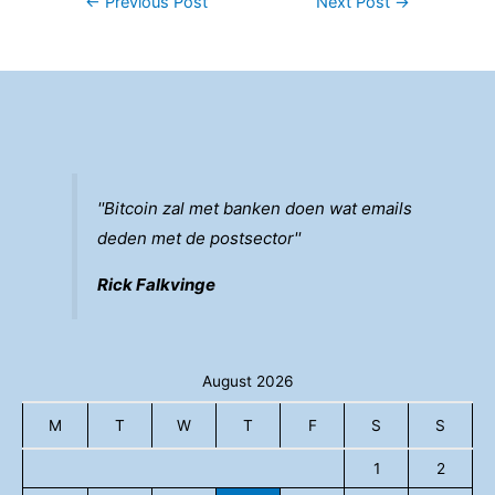
←
Previous Post
Next Post
→
navigation
''Bitcoin zal met banken doen wat emails
deden met de postsector''
Rick Falkvinge
August 2026
M
T
W
T
F
S
S
1
2