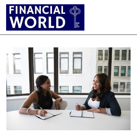
Main
Men