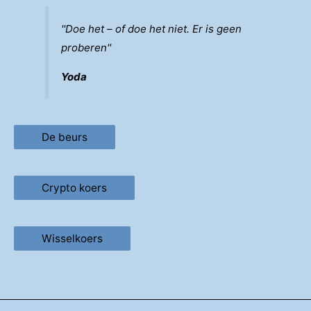
''Doe het – of doe het niet. Er is geen
proberen''
Yoda
De beurs
Crypto koers
Wisselkoers